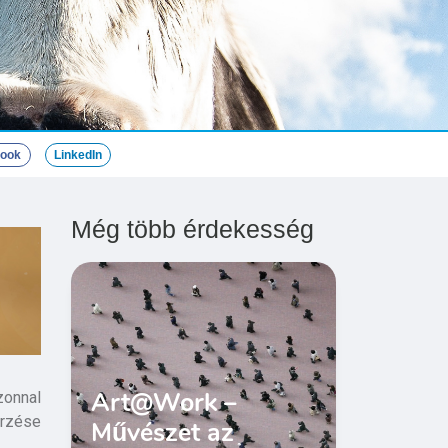
book
LinkedIn
Még több érdekesség
Art@Work –
zonnal
őrzése
Művészet az