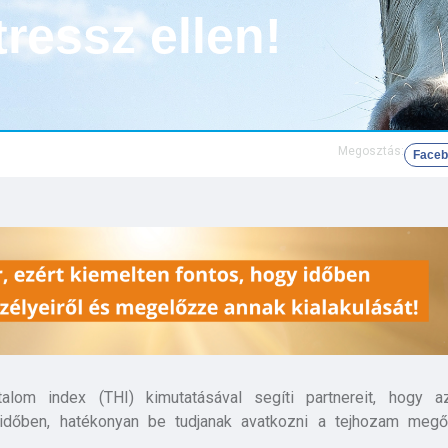
ressz ellen!
Megosztás:
Face
alom index (THI) kimutatásával segíti partnereit, hogy a
időben, hatékonyan be tudjanak avatkozni a tejhozam meg