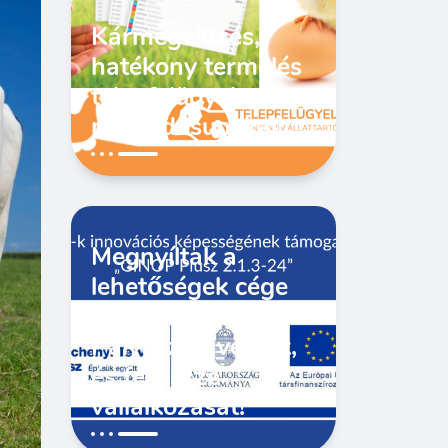
Kármegelőzés,
hatékony termelés
telepfelügyeleti
megoldásunkkal!
Megnyíltak a
lehetőségek cége
fejlesztésére!
Pályázzon velünk,
és fejlessze
vállalkozását!