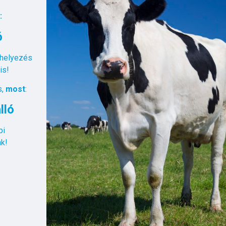
:
ló
e helyezés
 is!
s,
most
:
lló
bi
k!