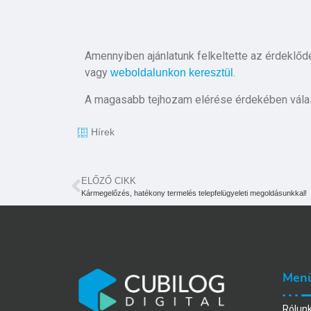
Amennyiben ajánlatunk felkeltette az érdeklőd
vagy
.
weboldalunkon keresztül
A magasabb tejhozam elérése érdekében vál
Hírek
ELŐZŐ CIKK
Kármegelőzés, hatékony termelés telepfelügyeleti megoldásunkkal!
Men
Rólun