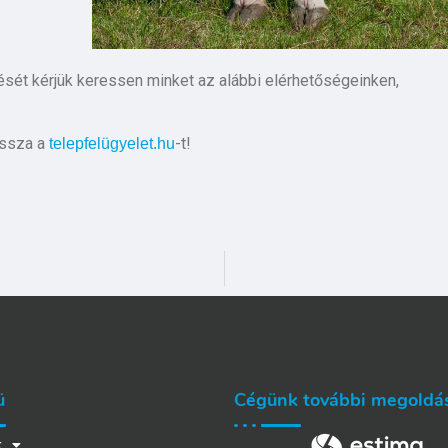
ését kérjük keressen minket az alábbi elérhetőségeinken,
assza a
-t!
telepfelügyelet.hu
ü
Cégünk további megoldá
k