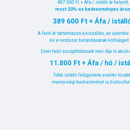
487 000 Ft + Áfa / istálló ár helyett,
most 20%-os kedvezményes áron
389 600 Ft + Áfa / istál
A fenti ár tartalmazza a kiszállás, az üzemb
és a rendszer betanításának költségeit
Ezen felül szolgáltatásunk havi díja is akció
11.800 Ft + Áfa / hó / istá
Több istálló felügyelete esetén továb
mennyiségi kedvezményt is biztosítun