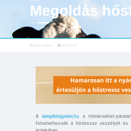
Megoldás hőst
Dénes Ágnes
2025-03-27
A
a hőmérséklet-páratart
telepfelügyelet.hu
felismerhessék a hőstressz veszélyét és 
érdekében.