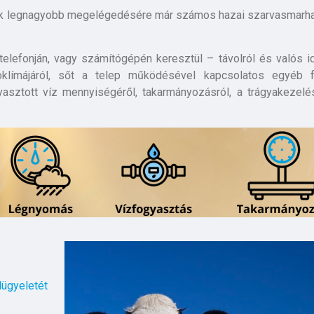
ink legnagyobb megelégedésére már számos hazai szarvasmarha
elefonján, vagy számítógépén keresztül – távolról és valós i
roklímájáról, sőt a telep működésével kapcsolatos egyéb 
ogyasztott víz mennyiségéről, takarmányozásról, a trágyakezelés
lügyeletét