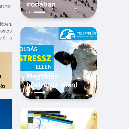
irodában
tartó-
dőben,
fontos
ről, a
Megoldás
hőstressz ellen!