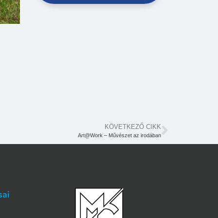
KÖVETKEZŐ CIKK
Art@Work – Művészet az irodában
sai